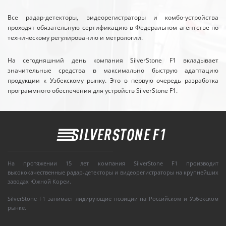
Все радар-детекторы, видеорегистраторы и комбо-устройства
проходят обязательную сертификацию в Федеральном агентстве по
техническому регулированию и метрологии.
На сегодняшний день компания SilverStone F1 вкладывает
значительные средства в максимально быструю адаптацию
продукции к Узбекскому рынку. Это в первую очередь разработка
программного обеспечения для устройств SilverStone F1.
На протяжении 15 лет компания SilverStone F1 производит
высококачественные радар-детекторы и видеорегистраторы на крупнейших
заводах Южной Кореи.
SilverStone F1 занимает лидирующие позиции на Российском и Узбекском
рынке.