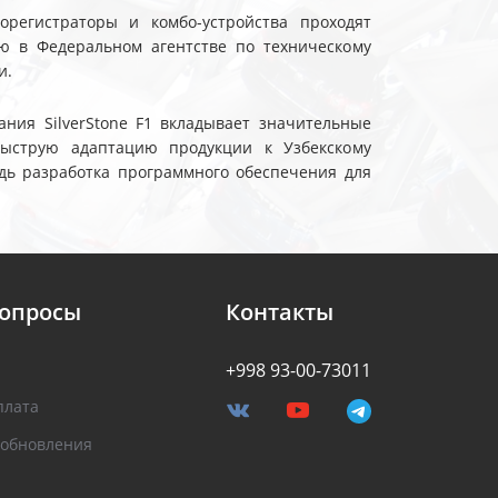
еорегистраторы и комбо-устройства проходят
ю в Федеральном агентстве по техническому
и.
ния SilverStone F1 вкладывает значительные
быструю адаптацию продукции к Узбекскому
дь разработка программного обеспечения для
вопросы
Контакты
+998 93-00-73011
плата
 обновления