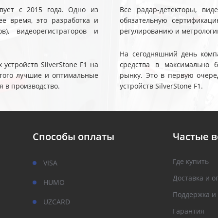
твует с 2015 года. Одно из
Все радар-детекторы, вид
е время, это разработка и
обязательную сертификаци
ов), видеорегистраторов и
регулированию и метрологи
На сегодняшний день компа
устройств SilverStone F1 на
средства в максимально 
 этого лучшие и оптимальные
рынку. Это в первую очере
я в производство.
устройств SilverStone F1.
Способы оплаты
Частые 
Где купить
VISA
Доставка и о
HUMO
Поддержка и
UZCARD
Гарантия