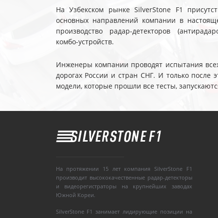
На Узбекском рынке SilverStone F1 присутс
основных направлений компании в настояще
производство радар-детекторов (антирадар
комбо-устройств.
Инженеры компании проводят испытания всех 
дорогах России и стран СНГ. И только после
модели, которые прошли все тесты, запускаютс
На протяжении 15 лет компания SilverStone F1
производит высококачественные радар-детекторы
и видеорегистраторы на крупнейших заводах
Южной Кореи.
SilverStone F1 занимает лидирующие позиции на