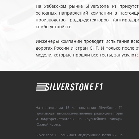
На Узбекском рынке SilverStone F1 присутс
основных направлений компании в настояще
производство радар-детекторов (антирадар
комбо-устройств.
Инженеры компании проводят испытания всех 
дорогах России и стран СНГ. И только после
модели, которые прошли все тесты, запускаютс
На протяжении 15 лет компания SilverStone F1
производит высококачественные радар-детекторы
и видеорегистраторы на крупнейших заводах
Южной Кореи.
SilverStone F1 занимает лидирующие позиции на