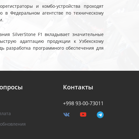
еорегистраторы и комбо-устройства проходят
ю в Федеральном агентстве по техническому
и.
ния SilverStone F1 вкладывает значительные
быструю адаптацию продукции к Узбекскому
дь разработка программного обеспечения для
вопросы
Контакты
+998 93-00-73011
плата
 обновления