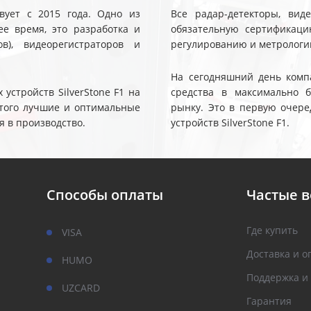
твует с 2015 года. Одно из
Все радар-детекторы, вид
е время, это разработка и
обязательную сертификаци
ов), видеорегистраторов и
регулированию и метрологи
На сегодняшний день компа
устройств SilverStone F1 на
средства в максимально 
 этого лучшие и оптимальные
рынку. Это в первую очере
я в производство.
устройств SilverStone F1.
Способы оплаты
Частые 
Где купить
VISA
Доставка и о
HUMO
Поддержка и
UZCARD
Гарантия