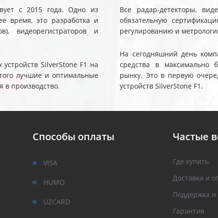
твует с 2015 года. Одно из
Все радар-детекторы, вид
е время, это разработка и
обязательную сертификаци
ов), видеорегистраторов и
регулированию и метрологи
На сегодняшний день компа
устройств SilverStone F1 на
средства в максимально 
 этого лучшие и оптимальные
рынку. Это в первую очере
я в производство.
устройств SilverStone F1.
Способы оплаты
Частые 
Где купить
VISA
Доставка и о
HUMO
Поддержка и
UZCARD
Гарантия