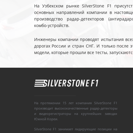
На Узбекском рынке SilverStone F1 присутс
основных направлений компании в настояще
производство радар-детекторов (антирадар
комбо-устройств.
Инженеры компании проводят испытания всех 
дорогах России и стран СНГ. И только после
модели, которые прошли все тесты, запускаютс
На протяжении 15 лет компания SilverStone F1
производит высококачественные радар-детекторы
и видеорегистраторы на крупнейших заводах
Южной Кореи.
SilverStone F1 занимает лидирующие позиции на