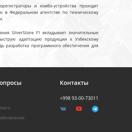
еорегистраторы и комбо-устройства проходят
ю в Федеральном агентстве по техническому
и.
ния SilverStone F1 вкладывает значительные
быструю адаптацию продукции к Узбекскому
дь разработка программного обеспечения для
вопросы
Контакты
+998 93-00-73011
плата
 обновления