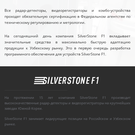
Все радар-детекторы, видеорегистраторы и комбо-устройства
проходят обязательную сертификацию в Федеральном агентстве по
техническому регулированию и метрологии.
На сегодняшний день компания SilverStone F1 вкладывает
значительные средства в максимально быструю адаптацию
продукции к Узбекскому рынку. Это в первую очередь разработка
программного обеспечения для устройств SilverStone F1.
На протяжении 15 лет компания SilverStone F1 производит
высококачественные радар-детекторы и видеорегистраторы на крупнейших
заводах Южной Кореи.
SilverStone F1 занимает лидирующие позиции на Российском и Узбекском
рынке.