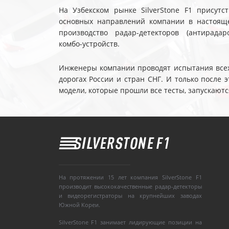
На Узбекском рынке SilverStone F1 присутс
основных направлений компании в настояще
производство радар-детекторов (антирадар
комбо-устройств.
Инженеры компании проводят испытания всех 
дорогах России и стран СНГ. И только после
модели, которые прошли все тесты, запускаютс
На протяжении 15 лет компания SilverStone F1
производит высококачественные радар-детекторы
и видеорегистраторы на крупнейших заводах
Южной Кореи.
SilverStone F1 занимает лидирующие позиции на