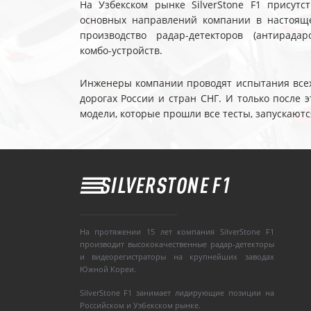
На Узбекском рынке SilverStone F1 присутс
основных направлений компании в настояще
производство радар-детекторов (антирадар
комбо-устройств.
Инженеры компании проводят испытания всех 
дорогах России и стран СНГ. И только после
модели, которые прошли все тесты, запускаютс
На протяжении 15 лет компания SilverStone F1
производит высококачественные радар-детекторы
и видеорегистраторы на крупнейших заводах
Южной Кореи.
SilverStone F1 занимает лидирующие позиции на
Российском и Узбекском рынке.