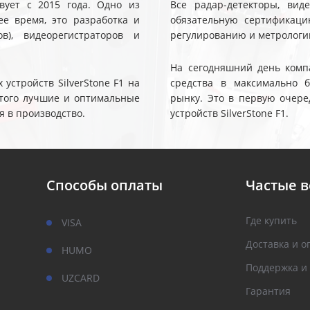
твует с 2015 года. Одно из
Все радар-детекторы, вид
е время, это разработка и
обязательную сертификаци
ов), видеорегистраторов и
регулированию и метрологи
На сегодняшний день компа
устройств SilverStone F1 на
средства в максимально 
 этого лучшие и оптимальные
рынку. Это в первую очере
я в производство.
устройств SilverStone F1.
Способы оплаты
Частые 
Где купить
VISA
Доставка и о
HUMO
Поддержка и
UZCARD
Гарантия