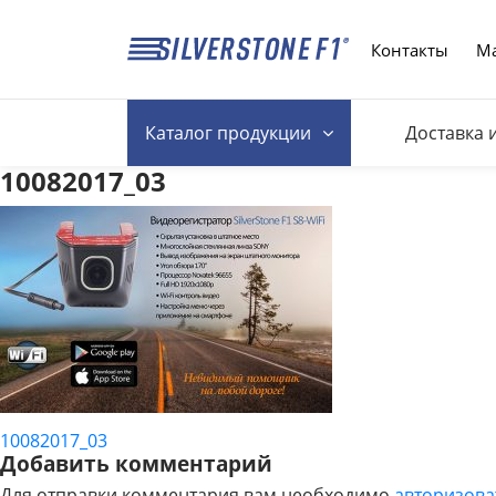
Контакты
Ма
Каталог
продукции
Доставка 
10082017_03
10082017_03
НАВИГАЦИЯ
Добавить комментарий
Для отправки комментария вам необходимо
авторизова