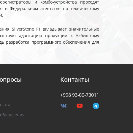
еорегистраторы и комбо-устройства проходят
ю в Федеральном агентстве по техническому
и.
ния SilverStone F1 вкладывает значительные
быструю адаптацию продукции к Узбекскому
дь разработка программного обеспечения для
вопросы
Контакты
+998 93-00-73011
плата
 обновления