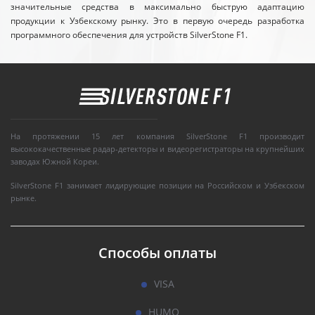
значительные средства в максимально быструю адаптацию
продукции к Узбекскому рынку. Это в первую очередь разработка
программного обеспечения для устройств SilverStone F1.
На протяжении 15 лет компания SilverStone F1 производит
высококачественные радар-детекторы и видеорегистраторы на крупнейших
заводах Южной Кореи.
SilverStone F1 занимает лидирующие позиции на Российском и Узбекском
рынке.
Способы оплаты
VISA
HUMO