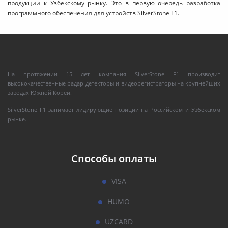
продукции к Узбекскому рынку. Это в первую очередь разработка
программного обеспечения для устройств SilverStone F1.
На протяжении 15 лет компания SilverStone F1 производит
высококачественные радар-детекторы и видеорегистраторы на крупнейших
заводах Южной Кореи.
SilverStone F1 занимает лидирующие позиции на Российском и Узбекском
рынке.
Способы оплаты
VISA
HUMO
UZCARD