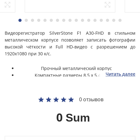
Видеорегистратор SilverStone F1 A30-FHD в стильном
металлическом корпусе позволяет записать фотографии
высокой чёткости и Full HD-видео с разрешением до
1920x1080 при 30 к/с.
Прочный металлический корпус
Читать далее
Компактные размеры 8.5 х 5.4 х 3.8 см
Циклическая запись 2/3/5 мин.
MicroSDHC карты (до 32 Гб)
Фото до 12 МП (4352 х 3264)
0 отзывов
0
Sum