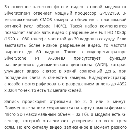
За отличное качество фото и видео в новой модели от
SilverstoneF1 отвечает мощный процессор GPCV2159, 3-
мегапиксельной CMOS-камера и объектив с пластиковой
оптикой (угол обзора 140°С). Такой набор компонентов
позволяет записывать видео с разрешением Full HD 1080p
(1920 x 1080 точек) с частотой до 30 кадров в секунду. Если
выставить более низкое разрешение видео, то частота
вырастет до 60 кадров. Также в видеорегистраторе
SilverStone F1 A-30FHD присутствует функция
расширенного динамического диапазона (WDR), которая
улучшает видео, снятое в яркий солнечный день, при
попадании света в объектив камеры. Видеорегистратор
способен фотографировать с разрешением вплоть до 4352
х 3264 точек, то есть 12 мегапикселей.
Запись происходит отрезками по 2, 3 или 5 минут.
Полученные записи сохраняются на карту памяти формата
micro SD (максимальный объем – 32 Гб). В модели есть G-
сенсор, который отслеживает ускорения по всем трем
осям. По его сигналу видео, записанное в момент резкого