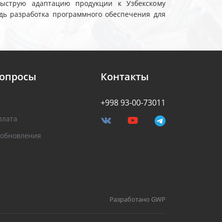
быструю адаптацию продукции к Узбекскому
дь разработка программного обеспечения для
вопросы
Контакты
+998 93-00-73011
плата
 обновления
Разработано GWP