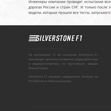
Инженеры компании проводят испытания всех 
дорогах России и стран СНГ. И только после
модели, которые прошли все тесты, запускаютс
На протяжении 15 лет компания SilverStone F1
производит высококачественные радар-детекторы
и видеорегистраторы на крупнейших заводах
Южной Кореи.
SilverStone F1 занимает лидирующие позиции на
Российском и Узбекском рынке.