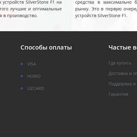
устройств SilverStone F1 на
средства в максимально 
 этого лучшие и оптимальные
рынку. Это в первую очере
я в производство.
устройств SilverStone F1.
Способы оплаты
Частые 
Где купить
VISA
Доставка и о
HUMO
Поддержка и
UZCARD
Гарантия